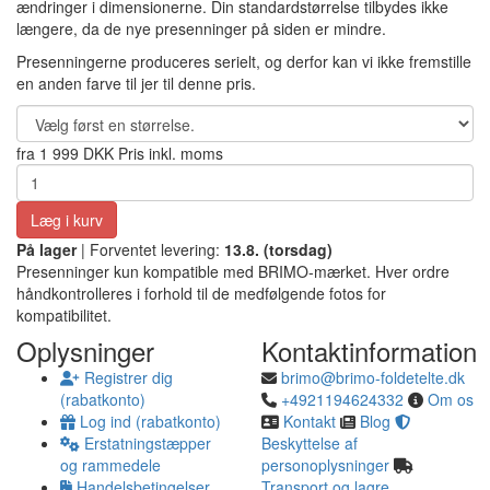
ændringer i dimensionerne. Din standardstørrelse tilbydes ikke
længere, da de nye presenninger på siden er mindre.
Presenningerne produceres serielt, og derfor kan vi ikke fremstille
en anden farve til jer til denne pris.
fra
1 999 DKK
Pris inkl. moms
Læg i kurv
På lager
| Forventet levering:
13.8. (torsdag)
Presenninger kun kompatible med BRIMO-mærket. Hver ordre
håndkontrolleres i forhold til de medfølgende fotos for
kompatibilitet.
Oplysninger
Kontaktinformation
Registrer dig
brimo@brimo-foldetelte.dk
(rabatkonto)
+4921194624332
Om os
Log ind (rabatkonto)
Kontakt
Blog
Erstatningstæpper
Beskyttelse af
og rammedele
personoplysninger
Handelsbetingelser
Transport og lagre