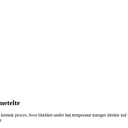
metelte
misk proces, hvor blækket under høj temperatur trænger direkte ind i st
r.