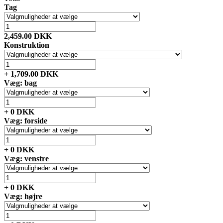
Tag
2,459.00
DKK
Konstruktion
+
1,709.00
DKK
Væg: bag
+
0
DKK
Væg: forside
+
0
DKK
Væg: venstre
+
0
DKK
Væg: højre