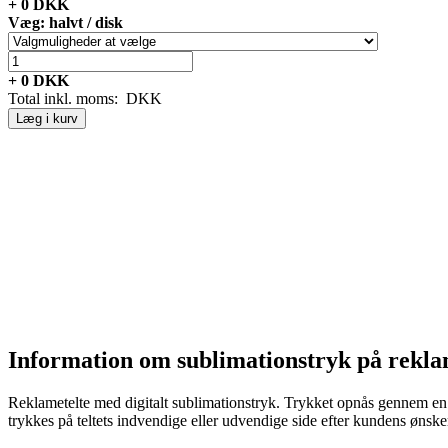
+
0
DKK
Væg: halvt / disk
+
0
DKK
Total inkl. moms:
DKK
Læg i kurv
Information om sublimationstryk på rekla
Reklametelte med digitalt sublimationstryk. Trykket opnås gennem en ke
trykkes på teltets indvendige eller udvendige side efter kundens ønske