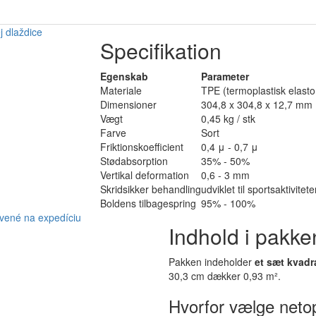
Specifikation
Egenskab
Parameter
Materiale
TPE (termoplastisk elast
Dimensioner
304,8 x 304,8 x 12,7 mm
Vægt
0,45 kg / stk
Farve
Sort
Friktionskoefficient
0,4 μ - 0,7 μ
Stødabsorption
35% - 50%
Vertikal deformation
0,6 - 3 mm
Skridsikker behandling
udviklet til sportsaktivitete
Boldens tilbagespring
95% - 100%
Indhold i pakke
Pakken indeholder
et sæt kvadra
30,3 cm dækker 0,93 m².
Hvorfor vælge neto