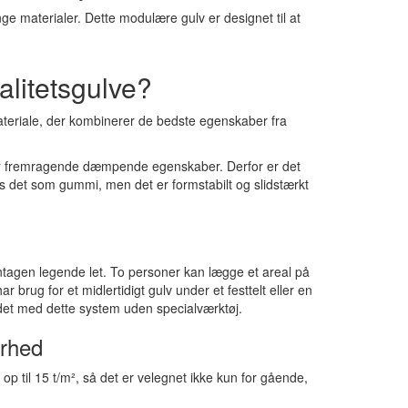
e materialer. Dette modulære gulv er designet til at
alitetsgulve?
teriale, der kombinerer de bedste egenskaber fra
har fremragende dæmpende egenskaber. Derfor er det
les det som gummi, men det er formstabilt og slidstærkt
agen legende let. To personer kan lægge et areal på
 brug for et midlertidigt gulv under et festtelt eller en
 det med dette system uden specialværktøj.
erhed
p til 15 t/m², så det er velegnet ikke kun for gående,