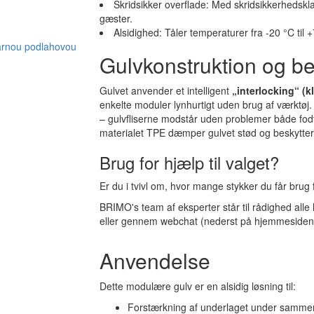
Skridsikker overflade: Med skridsikkerhedskl
gæster.
Alsidighed: Tåler temperaturer fra -20 °C til 
Gulvkonstruktion og be
Gulvet anvender et intelligent
„interlocking“ (k
enkelte moduler lynhurtigt uden brug af værktøj.
– gulvfliserne modstår uden problemer både fodtr
materialet TPE dæmper gulvet stød og beskytte
Brug for hjælp til valget?
Er du i tvivl om, hvor mange stykker du får brug fo
BRIMO's team af eksperter står til rådighed alle h
eller gennem webchat (nederst på hjemmesiden). V
Anvendelse
Dette modulære gulv er en alsidig løsning til:
Forstærkning af underlaget under sammenf