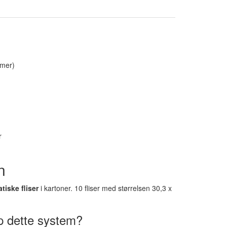
omer)
r
n
tiske fliser
i kartoner. 10 fliser med størrelsen 30,3 x
p dette system?