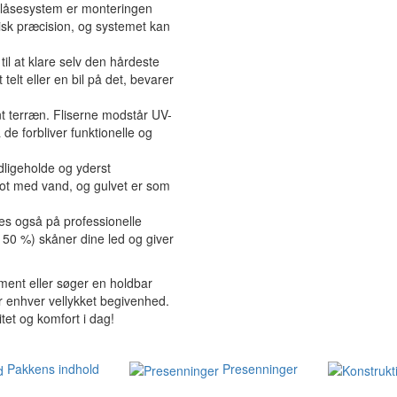
" låsesystem er monteringen
isk præcision, og systemet kan
til at klare selv den hårdeste
 telt eller en bil på det, bevarer
 terræn. Fliserne modstår UV-
de forbliver funktionelle og
dligeholde og yderst
lot med vand, og gulvet er som
s også på professionelle
50 %) skåner dine led og giver
ment eller søger en holdbar
for enhver vellykket begivenhed.
itet og komfort i dag!
Pakkens indhold
Presenninger