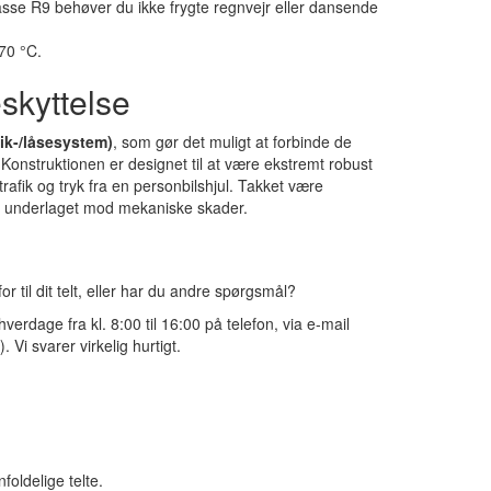
asse R9 behøver du ikke frygte regnvejr eller dansende
+70 °C.
skyttelse
lik-/låsesystem)
, som gør det muligt at forbinde de
 Konstruktionen er designet til at være ekstremt robust
afik og tryk fra en personbilshjul. Takket være
r underlaget mod mekaniske skader.
r til dit telt, eller har du andre spørgsmål?
verdage fra kl. 8:00 til 16:00 på telefon, via e-mail
i svarer virkelig hurtigt.
oldelige telte.