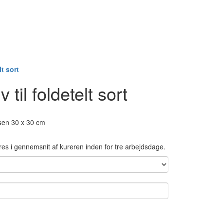
t sort
til foldetelt sort
elsen 30 x 30 cm
res i gennemsnit af kureren inden for tre arbejdsdage.