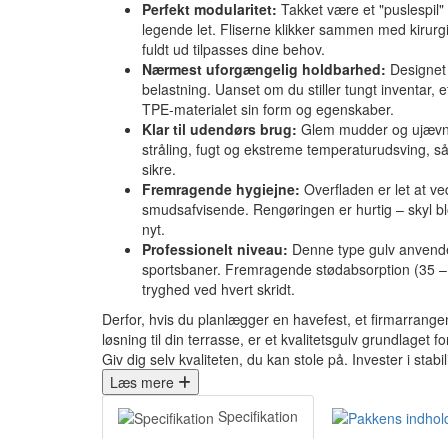
Perfekt modularitet:
Takket være et "puslespil
legende let. Fliserne klikker sammen med kirurg
fuldt ud tilpasses dine behov.
Nærmest uforgængelig holdbarhed:
Designet 
belastning. Uanset om du stiller tungt inventar, et
TPE-materialet sin form og egenskaber.
Klar til udendørs brug:
Glem mudder og ujævnt
stråling, fugt og ekstreme temperaturudsving, så 
sikre.
Fremragende hygiejne:
Overfladen er let at ve
smudsafvisende. Rengøringen er hurtig – skyl b
nyt.
Professionelt niveau:
Denne type gulv anvende
sportsbaner. Fremragende stødabsorption (35 – 
tryghed ved hvert skridt.
Derfor, hvis du planlægger en havefest, et firmarrange
løsning til din terrasse, er et kvalitetsgulv grundlaget 
Giv dig selv kvaliteten, du kan stole på. Invester i stabil
Læs mere
Specifikation