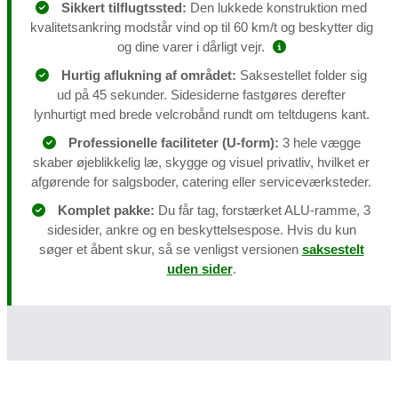
Sikkert tilflugtssted:
Den lukkede konstruktion med
kvalitetsankring modstår vind op til 60 km/t og beskytter dig
og dine varer i dårligt vejr.
Hurtig aflukning af området:
Saksestellet folder sig
ud på 45 sekunder. Sidesiderne fastgøres derefter
lynhurtigt med brede velcrobånd rundt om teltdugens kant.
Professionelle faciliteter (U-form):
3 hele vægge
skaber øjeblikkelig læ, skygge og visuel privatliv, hvilket er
afgørende for salgsboder, catering eller serviceværksteder.
Komplet pakke:
Du får tag, forstærket ALU-ramme, 3
sidesider, ankre og en beskyttelsespose. Hvis du kun
søger et åbent skur, så se venligst versionen
saksestelt
uden sider
.