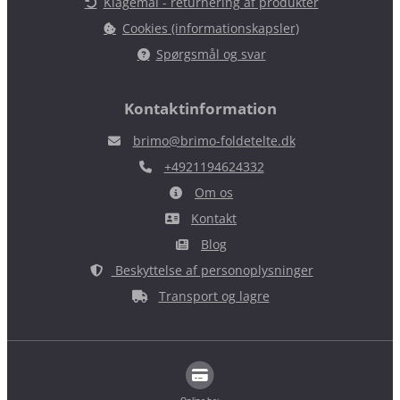
Klagemål - returnering af produkter
Cookies (informationskapsler)
Spørgsmål og svar
Kontaktinformation
brimo@brimo-foldetelte.dk
+4921194624332
Om os
Kontakt
Blog
Beskyttelse af personoplysninger
Transport og lagre