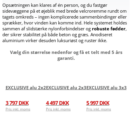
Opsætningen kan klares af én person, og du fastgør
sidevæggene på et øjeblik med brede velcroremme rundt om
tagets omkreds – ingen komplicerede sammenbindinger eller
sprækker, hvor vinden kan komme ind. Hele systemet holdes
sammen af slidstærke nylonforbindelser og
robuste fødder
,
der sikrer stabilitet på både beton og græs. Anodiseret
aluminium virker desuden luksuriøst og ruster ikke.
Vælg din størrelse nedenfor og få et telt med 5 års
garanti.
EXCLUSIVE alu 2x2
EXCLUSIVE alu 2x3
EXCLUSIVE alu 3x3
3 797 DKK
4 497 DKK
5 997 DKK
Pris inkl. moms
Pris inkl. moms
Pris inkl. moms